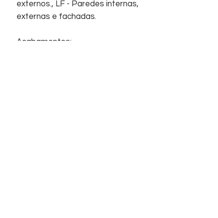
externos., LF - Paredes internas,
externas e fachadas.
Acabamentos:
Revestimento, Granilhado, Bold,
Superfície plana.
Início
Sobre nós
Informações
Home
Empresa
Contato
Suporte
Contato
FAQ
Telefones
Chat