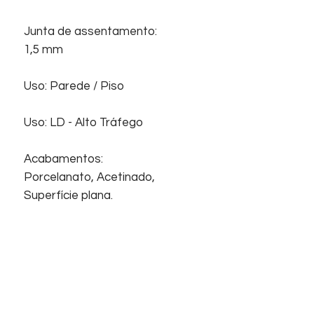
Junta de assentamento:
1,5 mm
Uso: Parede / Piso
Uso: LD - Alto Tráfego
Acabamentos:
Porcelanato, Acetinado,
Superfície plana.
Início
Sobre nós
Informações
Home
Empresa
Contato