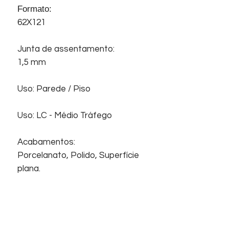
Formato:
62X121
Junta de assentamento:
1,5 mm
Uso: Parede / Piso
Uso: LC - Médio Tráfego
Acabamentos:
Porcelanato, Polido, Superfície
plana.
Início
Sobre nós