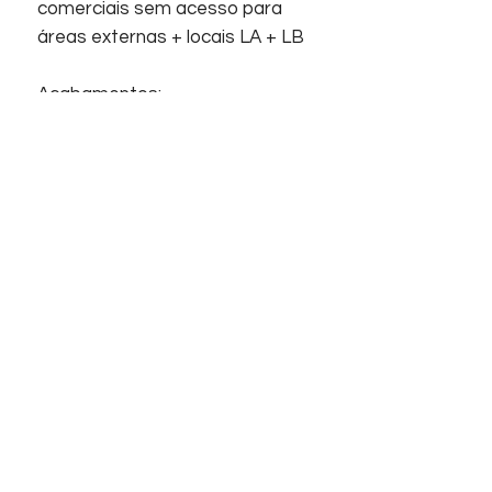
comerciais sem acesso para
áreas externas + locais LA + LB
Acabamentos:
Revestimento, Brilhante, Bold,
Superfície com relevo.
Início
Sobre nós
Informações
Home
Empresa
Contato
Suporte
Contato
FAQ
Telefones
Chat