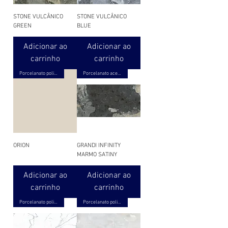
STONE VULCÂNICO
STONE VULCÂNICO
GREEN
BLUE
Adicionar ao
Adicionar ao
carrinho
carrinho
Porcelanato polido
Porcelanato acetinado
ORION
GRANDI INFINITY
MARMO SATINY
Adicionar ao
Adicionar ao
carrinho
carrinho
Porcelanato polido
Porcelanato polido