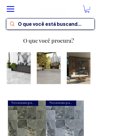
O que você procura?
Porcelanato granilhado
Porcelanato granilhado