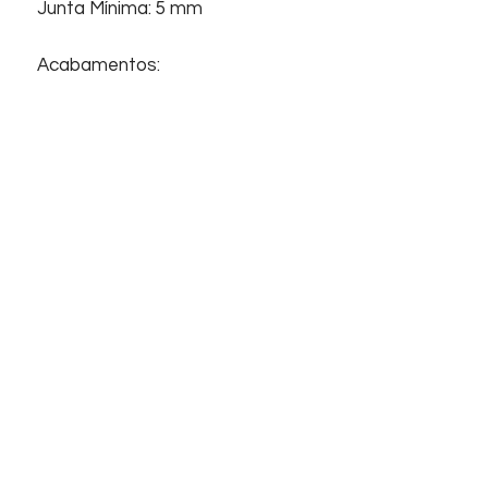
Junta Mínima: 5 mm
Acabamentos:
Revestimento, Acetinado,
Bold
,
Superfície plana.
Início
Sobre nós
Informações
Home
Empresa
Contato
Suporte
Contato
FAQ
Telefones
Chat