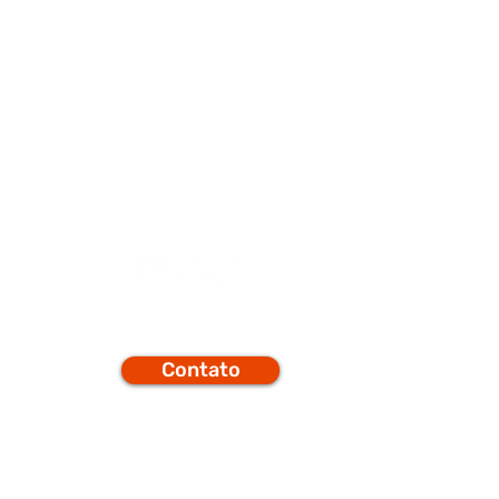
porte
Q
Contato
efones
t