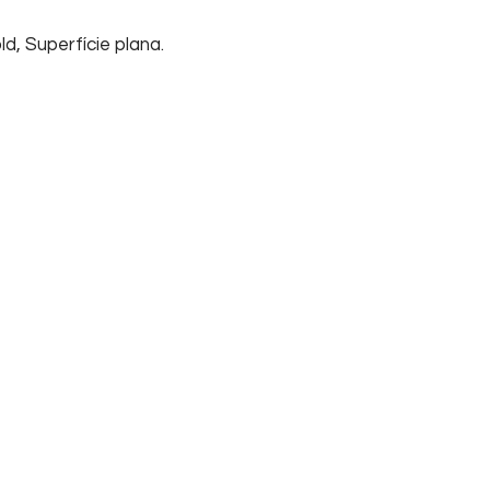
d, Superfície plana.
Início
Sobre nós
Su
Home
Informações
FA
Empresa
Tel
Contato
Cha