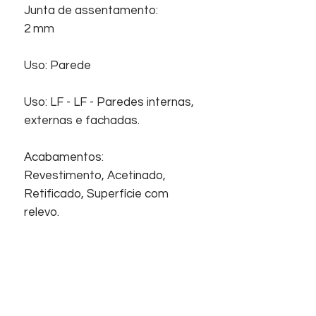
Junta de assentamento:
2 mm
Uso: Parede
Uso: LF - LF - Paredes internas,
externas e fachadas.
Acabamentos:
Revestimento, Acetinado,
Retificado, Superfície com
relevo.
Início
Sobre nós
Informações
Home
Empresa