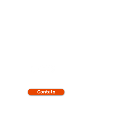
porte
Q
Contato
efones
t