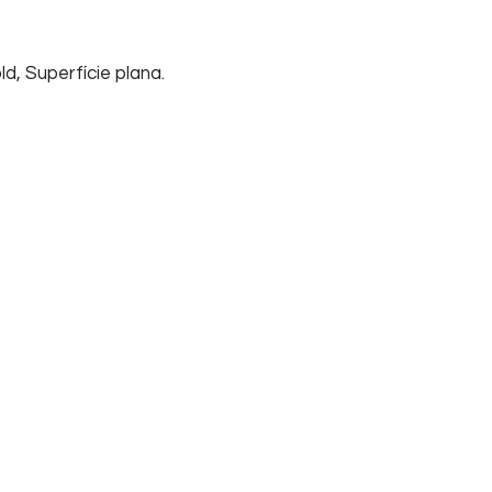
d, Superfície plana.
Início
Sobre nós
Su
Home
Informações
FA
Empresa
Tel
Contato
Cha