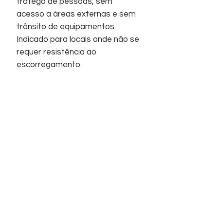
tráfego de pessoas, sem
acesso a áreas externas e sem
trânsito de equipamentos.
Indicado para locais onde não se
requer resistência ao
escorregamento
Acabamentos:
Revestimento, Polido,
Retificado, Superfície plana.
Início
Sobre nós
Informações
Home
Empresa
Contato