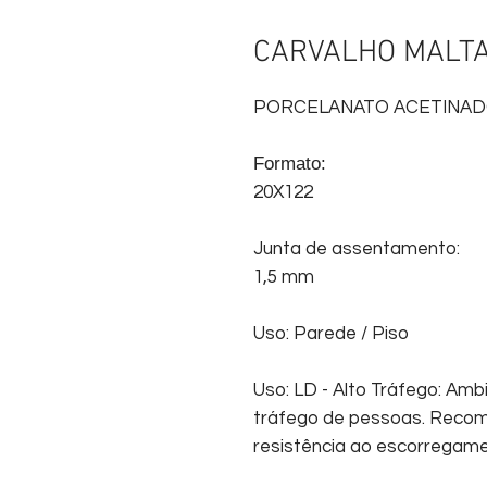
CARVALHO MALT
PORCELANATO ACETINA
Formato:
20X122
Junta de assentamento:
1,5 mm
Uso: Parede / Piso
Uso: LD - Alto Tráfego: Amb
tráfego de pessoas. Recom
resistência ao escorregam