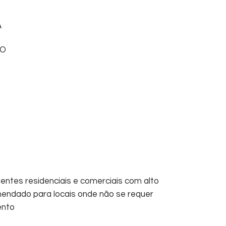
A
DO
ientes residenciais e comerciais com alto
endado para locais onde não se requer
ento