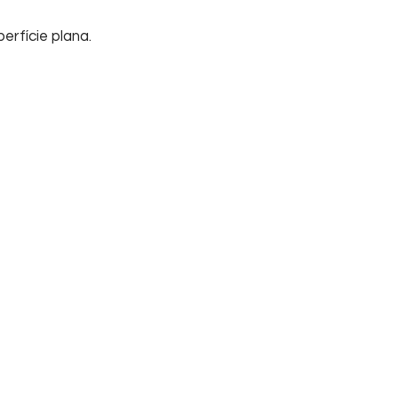
erfície plana.
Início
Sobre nós
Su
Home
Informações
FA
Empresa
Tel
Contato
Cha