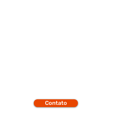
porte
Q
Contato
efones
t