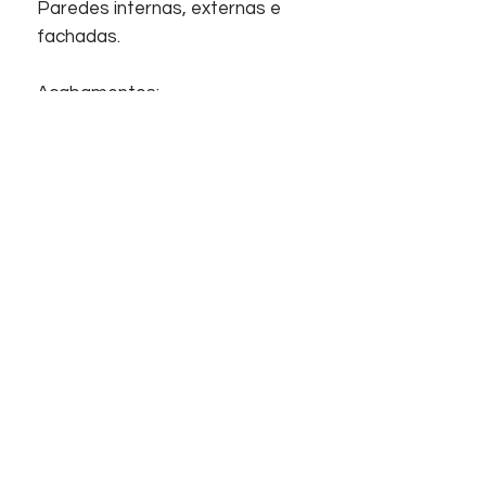
Paredes internas, externas e
fachadas.
Acabamentos:
Revestimento, Acetinado, Bold,
Superfície com relevo.
Início
Sobre nós
Informações
Home
Empresa
Contato
Suporte
Contato
FAQ
Telefones
Chat