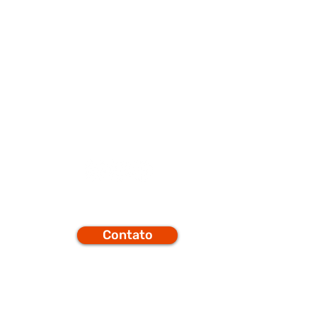
porte
Q
Contato
efones
t