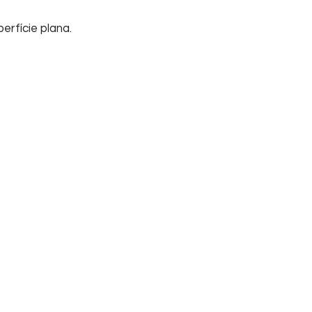
erfície plana.
Início
Sobre nós
Su
Home
Informações
FA
Empresa
Tel
Contato
Cha