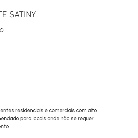
TE SATINY
DO
ientes residenciais e comerciais com alto
endado para locais onde não se requer
ento