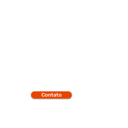
porte
Q
Contato
efones
t