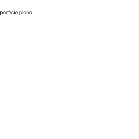
erfície plana.
Início
Sobre nós
Su
Home
Informações
FA
Empresa
Tel
Contato
Cha