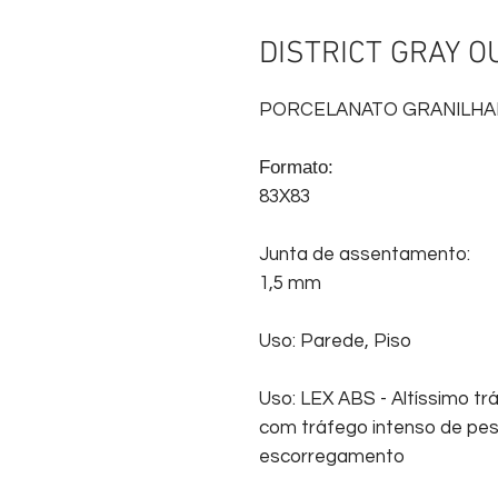
DISTRICT GRAY O
PORCELANATO GRANILH
Formato:
83X83
Junta de assentamento:
1,5 mm
Uso: Parede, Piso
Uso: LEX ABS - Altíssimo tr
com tráfego intenso de pes
escorregamento