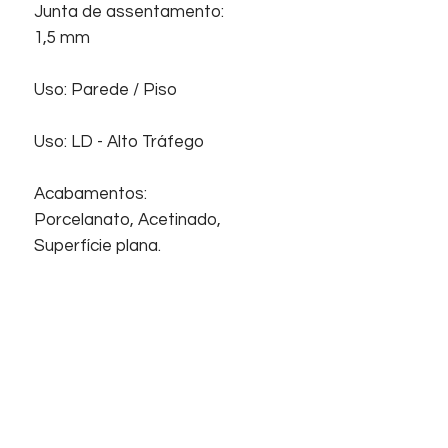
Junta de assentamento:
1,5 mm
Uso: Parede / Piso
Uso: LD - Alto Tráfego
Acabamentos:
Porcelanato, Acetinado,
Superfície plana.
Início
Sobre nós
Informações
Home
Empresa
Contato