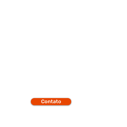
porte
Q
Contato
efones
t