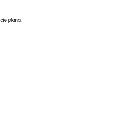
cie plana.
Início
Sobre nós
Su
Home
Informações
FA
Empresa
Tel
Contato
Cha