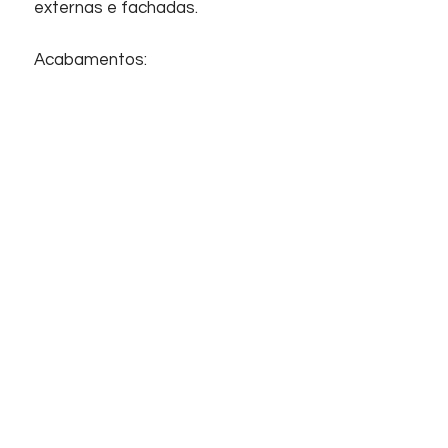
externas e fachadas.
Acabamentos:
Revestimento, Brilhante, Bold,
Superfície plana.
Início
Sobre nós
Informações
Home
Empresa
Contato
Suporte
Contato
FAQ
Telefones
Chat