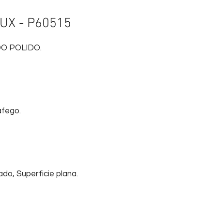
UX - P60515
O POLIDO.
áfego.
ado, Superficie plana.