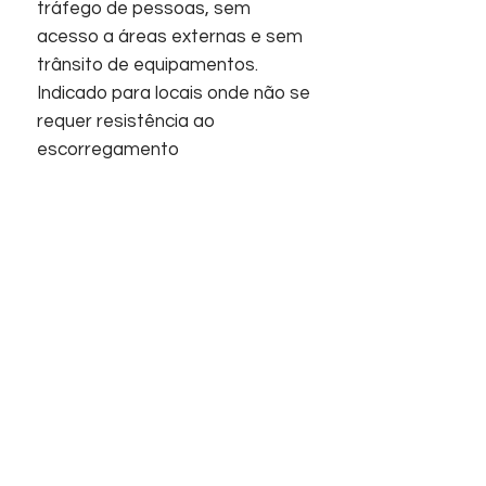
tráfego de pessoas, sem
acesso a áreas externas e sem
trânsito de equipamentos.
Indicado para locais onde não se
requer resistência ao
escorregamento
Acabamentos:
Revestimento, Polido,
Retificado, Superfície plana.
Início
Sobre nós
Informações
Home
Empresa
Contato