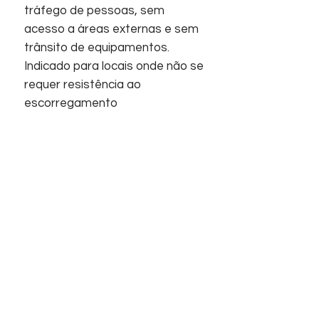
tráfego de pessoas, sem
acesso a áreas externas e sem
trânsito de equipamentos.
Indicado para locais onde não se
requer resistência ao
escorregamento
Acabamentos:
Porcelanato, Polido, Superfície
plana.
Início
Sobre nós
Informações
Home
Empresa
Contato