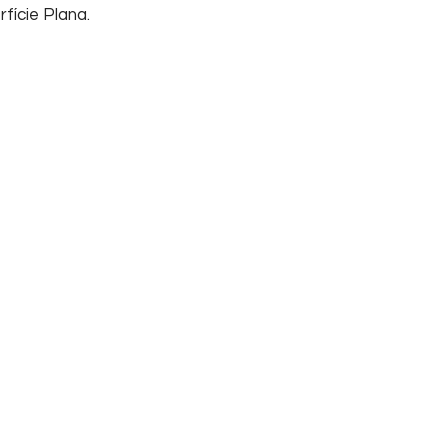
fície Plana.
Início
Sobre nós
Su
Home
Informações
FA
Empresa
Tel
Contato
Cha