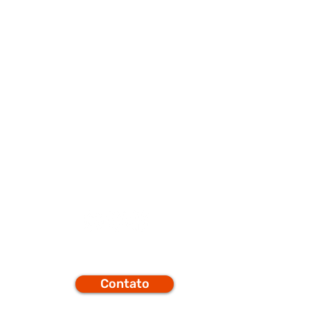
porte
Q
Contato
efones
t