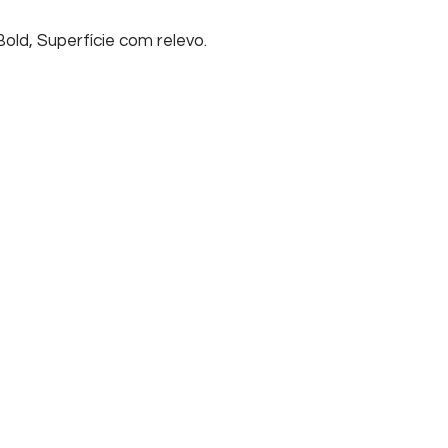
old, Superfície com relevo.
Início
Sobre nós
Su
Home
Informações
FA
Empresa
Tel
Contato
Cha