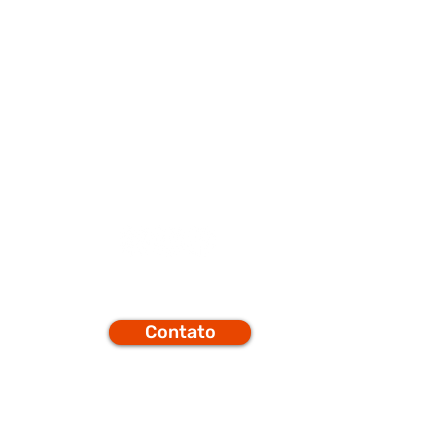
porte
Q
Contato
efones
t