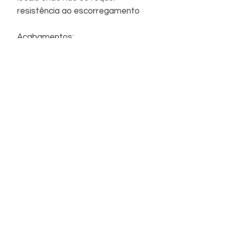
resistência ao escorregamento
Acabamentos:
Revestimento, Acetinado,
Retificado, Superfície plana.
Início
Sobre nós
Informações
Home
Empresa
Contato
Suporte
Contato
FAQ
Telefones
Chat