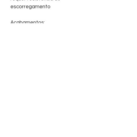
escorregamento
Acabamentos:
Revestimento, Acetinado,
Retificado, Superfície plana.
Início
Sobre nós
Informações
Home
Empresa
Contato
Suporte
Contato
FAQ
Telefones
Chat