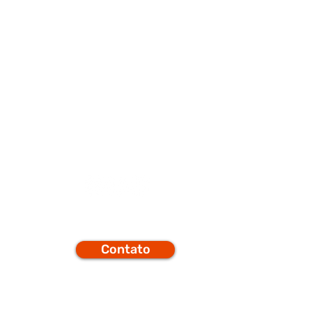
porte
Q
Contato
efones
t