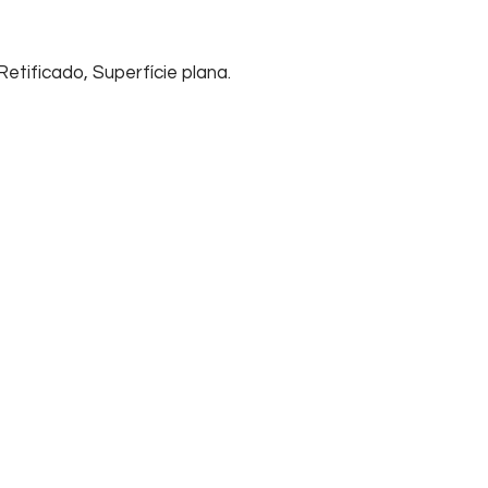
tificado, Superfície plana.
Início
Sobre nós
Su
Home
Informações
FA
Empresa
Tel
Contato
Cha