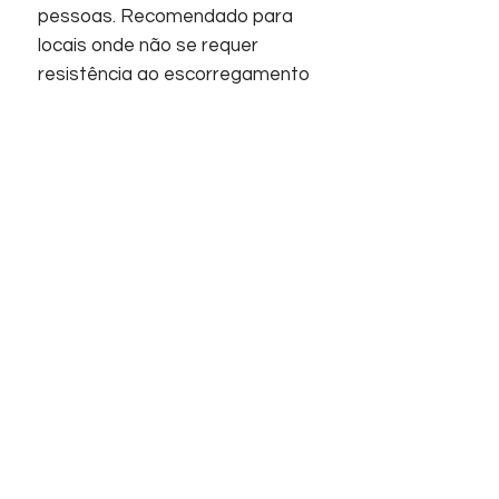
pessoas. Recomendado para
locais onde não se requer
resistência ao escorregamento
Acabamentos:
Porcelanato, Acetinado,
Superfície plana.
Início
Sobre nós
Informações
Home
Empresa
Contato
Suporte
Contato
FAQ
Telefones