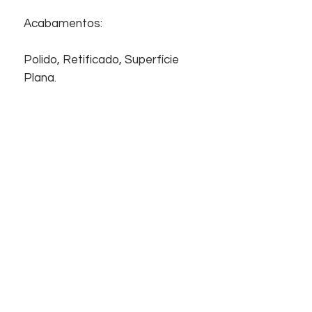
Acabamentos:
Polido, Retificado, Superfície
Plana.
Junta mínima:
2,00 mm
Início
Sobre nós
Informações
Home
Empresa
Contato
Suporte
Contato