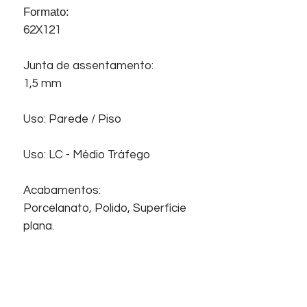
Formato:
62X121
Junta de assentamento:
1,5 mm
Uso: Parede / Piso
Uso: LC - Médio Tráfego
Acabamentos:
Porcelanato, Polido, Superfície
plana.
Início
Sobre nós