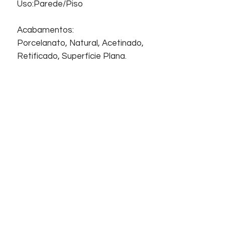
Uso:Parede/Piso
Acabamentos:
Porcelanato, Natural, Acetinado,
Retificado, Superfície Plana.
Junta de assentamento
Junta Seca
Início
Sobre nós
Informações
Home
Empresa
Contato
Suporte
Contato
FAQ