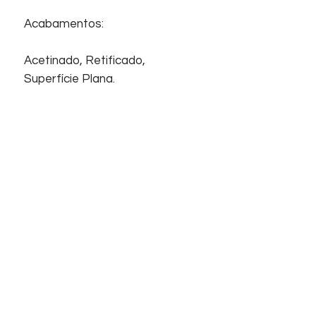
Acabamentos:
Acetinado, Retificado,
Superfície Plana.
Junta mínima:
2,00 mm
Início
Sobre nós
Informações
Home
Empresa
Contato
Suporte
Contato