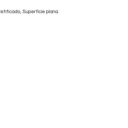
tificado, Superfície plana.
Início
Sobre nós
Su
Home
Informações
FA
Empresa
Tel
Contato
Cha