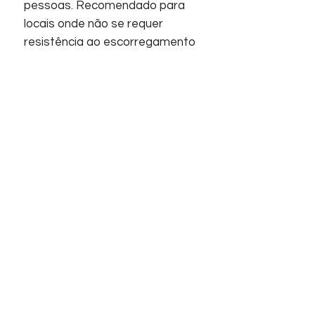
pessoas. Recomendado para
locais onde não se requer
resistência ao escorregamento
Acabamentos:
Revestimento, Acetinado,
Retificado, Superfície plana.
Início
Sobre nós
Informações
Home
Empresa
Contato
Suporte
Contato
FAQ
Telefones