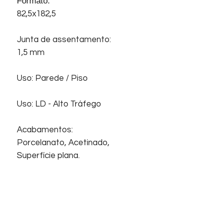
Formato:
82,5x182,5
Junta de assentamento:
1,5 mm
Uso: Parede / Piso
Uso: LD - Alto Tráfego
Acabamentos:
Porcelanato, Acetinado,
Superfície plana.
Início
Sobre nós
Informações
Home