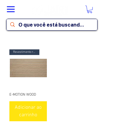
Revestimento ret. acetinado
E-MOTION WOOD
Adicionar ao
carrinho