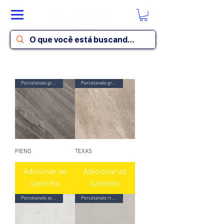
Porcelanato granilhado
Porcelanato granilhado
PIENO
TEXAS
Adicionar ao
Adicionar ao
carrinho
carrinho
Porcelanato acetinado
Porcelanato rt acetinado