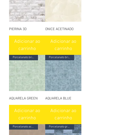
PIERINA 3D
ONICE ACETINADO
Adicionar ao
Adicionar ao
carrinho
carrinho
Porcelanato brilhante
Porcelanato brilhante
AQUARELA GREEN
AQUARELA BLUE
Adicionar ao
Adicionar ao
carrinho
carrinho
Porcelanato acetinado
Porcelanato granilhado