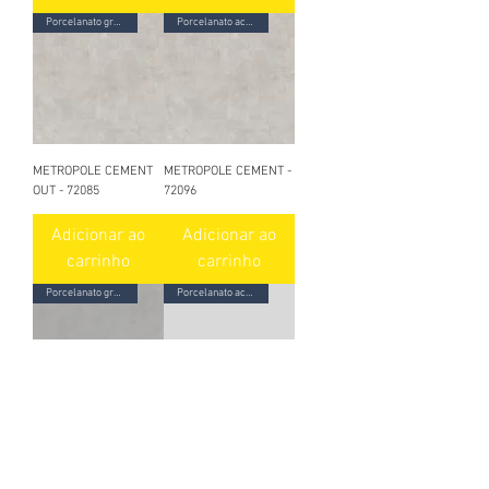
Porcelanato granilhado
Porcelanato acetinado
METROPOLE CEMENT
METROPOLE CEMENT -
OUT - 72085
72096
Adicionar ao
Adicionar ao
carrinho
carrinho
Porcelanato granilhado
Porcelanato acetinado
METROPOLE GRAFITE
CLASSIC GRIS - 72089
OUT - 72092