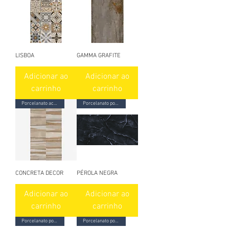
LISBOA
GAMMA GRAFITE
Adicionar ao
Adicionar ao
carrinho
carrinho
Porcelanato acetinado
Porcelanato polido
CONCRETA DECOR
PÉROLA NEGRA
Adicionar ao
Adicionar ao
carrinho
carrinho
Porcelanato polido
Porcelanato polido