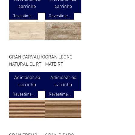
carrinho
carrinho
Revestimento ret. acetinado 3D
Revestimento ret. acetinado 3D
GRAN CARVALHO
GRAN LEGNO
NATURAL CL RT
MATE RT
Adicionar ao
Adicionar ao
carrinho
carrinho
Revestimento ret. acetinado 3D
Revestimento ret. acetinado 3D