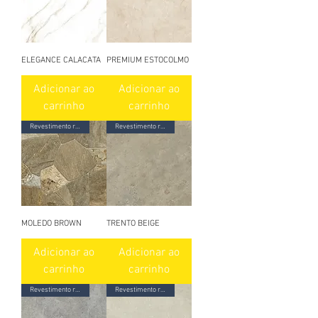
ELEGANCE CALACATA
PREMIUM ESTOCOLMO
Adicionar ao
Adicionar ao
carrinho
carrinho
Revestimento ret. granilhado
Revestimento ret. acetinado
MOLEDO BROWN
TRENTO BEIGE
Adicionar ao
Adicionar ao
carrinho
carrinho
Revestimento ret. acetinado
Revestimento ret. acetinado